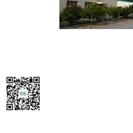
青岛联康油脂制品有限公司
电话：0532-85521610、
0532-84889952
传真：
0532-85519818
业务咨询热线：13475839195、1766406
电商服务专线：17669726685
邮箱：marketing@fihonor.com、Amy@fi
地址：山东省青岛市即墨区北安办事处